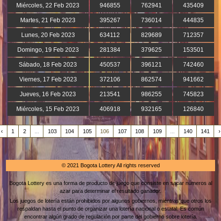
Miércoles, 22 Feb 2023
946855
762941
435409
Martes, 21 Feb 2023
395267
736014
444835
Lunes, 20 Feb 2023
634112
829689
712357
Domingo, 19 Feb 2023
281384
379625
153501
Sábado, 18 Feb 2023
450537
396121
742460
Viernes, 17 Feb 2023
372106
862574
941662
Jueves, 16 Feb 2023
213541
986255
745823
Miércoles, 15 Feb 2023
406918
932165
126840
‹
1
2
...
103
104
105
106
107
108
109
...
140
141
›
© 2021 Bogota Lottery All rights reserved
Bogota Lottery es una forma de producto de juego que consiste en sacar números al
azar para determinar el resultado ganador.
Los juegos de lotería están prohibidos por algunos gobiernos, mientras que otros los
respaldan hasta el punto de organizar una lotería nacional o estatal. Es común
encontrar algún grado de regulación por parte del gobierno sobre lotería.