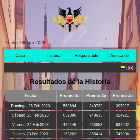
Fecha:
09 Ago 2026
Casa
Historia
Responsable
Acerca de
|
Resultados de la Historia
Fecha
Premio 1e
Premio 2e
Premio 3e
Domingo, 26 Feb 2023
568694
340739
397017
Sábado, 25 Feb 2023
652080
948635
324921
Viernes, 24 Feb 2023
475146
263553
637902
Jueves, 23 Feb 2023
153263
865414
747906