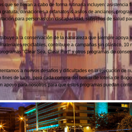
 que se llevan a cabo de forma rutinaria incluyen: asistencia fi
 gratuita, donaciones a orfanatos & asilos de ancianos, progra
itación para personas con discapacidad, subsidios de salud par
tribuye a la conservación de la naturaleza que siempre apoya
& materiales reciclables, contribuye a campañas sin plástico, 1
 programas "Clear Sea, Clear Port" y otros programas de conserv
entamos a nuevos desafíos y dificultades en la ejecución de n
fines de lucro, pero cada compra del boleto de lotería de Bogot
n apoyo para nosotros para que estos programas puedan conti