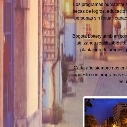
Los programas humanitarios
becas de logros, educación
personas sin hogar, capac
Bogota Lottery también con
utilizando reutilizables 
plantación de árboles,
Cada año siempre nos enfr
supuesto son programas sin 
es u