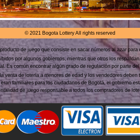
© 2021 Bogota Lottery All rights reserved
producto de juego que consiste en sacar números al azar para 
hibidos por algunos gobiernos, mientras que otros los respaldan
atal. Es común encontrar algún grado de regulación por parte del 
la venta de lotería a menores de edad y los vendedores deben t
s eran familiares para los ciudadanos de Bogotá, el gobierno est
ntalidad de juego responsable a todos los compradores de loter