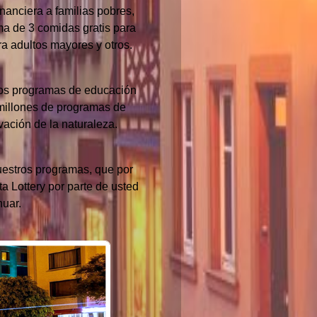
nanciera a familias pobres,
ma de 3 comidas gratis para
a adultos mayores y otros.
 los programas de educación
0 millones de programas de
ación de la naturaleza.
uestros programas, que por
a Lottery por parte de usted
nuar.