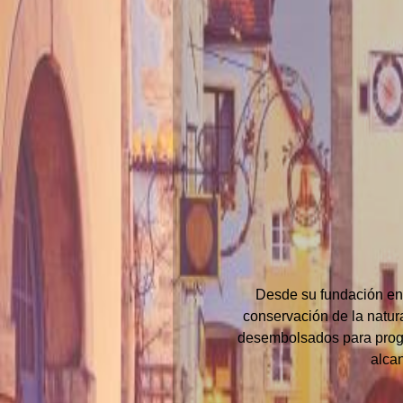
Desde su fundación en 
conservación de la natura
desembolsados ​​para pro
alca