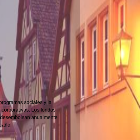
programas sociales y la
s corporativas. Los fondos
se desembolsan anualmente
 año.