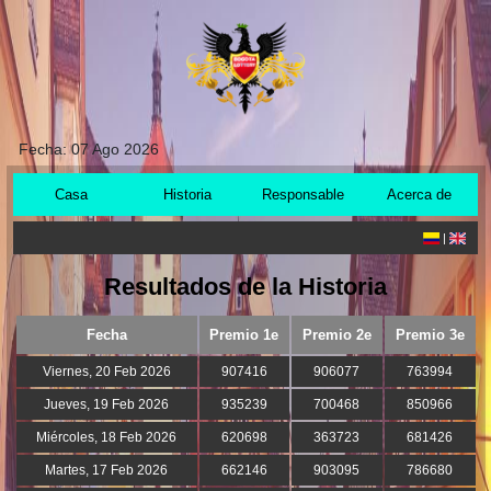
Fecha:
07 Ago 2026
Casa
Historia
Responsable
Acerca de
|
Resultados de la Historia
Fecha
Premio 1e
Premio 2e
Premio 3e
Viernes, 20 Feb 2026
907416
906077
763994
Jueves, 19 Feb 2026
935239
700468
850966
Miércoles, 18 Feb 2026
620698
363723
681426
Martes, 17 Feb 2026
662146
903095
786680