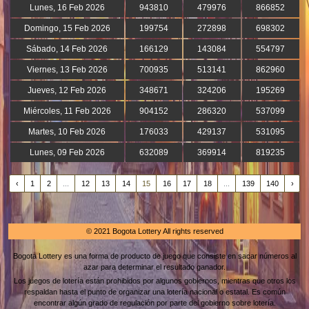
Lunes, 16 Feb 2026
943810
479976
866852
Domingo, 15 Feb 2026
199754
272898
698302
Sábado, 14 Feb 2026
166129
143084
554797
Viernes, 13 Feb 2026
700935
513141
862960
Jueves, 12 Feb 2026
348671
324206
195269
Miércoles, 11 Feb 2026
904152
286320
537099
Martes, 10 Feb 2026
176033
429137
531095
Lunes, 09 Feb 2026
632089
369914
819235
‹
1
2
...
12
13
14
15
16
17
18
...
139
140
›
© 2021 Bogota Lottery All rights reserved
Bogota Lottery es una forma de producto de juego que consiste en sacar números al
azar para determinar el resultado ganador.
Los juegos de lotería están prohibidos por algunos gobiernos, mientras que otros los
respaldan hasta el punto de organizar una lotería nacional o estatal. Es común
encontrar algún grado de regulación por parte del gobierno sobre lotería.