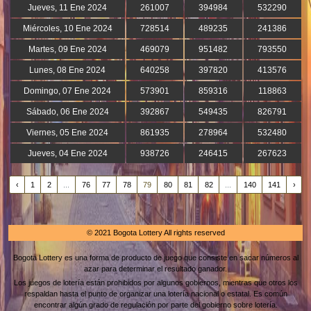
Jueves, 11 Ene 2024
261007
394984
532290
Miércoles, 10 Ene 2024
728514
489235
241386
Martes, 09 Ene 2024
469079
951482
793550
Lunes, 08 Ene 2024
640258
397820
413576
Domingo, 07 Ene 2024
573901
859316
118863
Sábado, 06 Ene 2024
392867
549435
826791
Viernes, 05 Ene 2024
861935
278964
532480
Jueves, 04 Ene 2024
938726
246415
267623
‹
1
2
...
76
77
78
79
80
81
82
...
140
141
›
© 2021 Bogota Lottery All rights reserved
Bogota Lottery es una forma de producto de juego que consiste en sacar números al
azar para determinar el resultado ganador.
Los juegos de lotería están prohibidos por algunos gobiernos, mientras que otros los
respaldan hasta el punto de organizar una lotería nacional o estatal. Es común
encontrar algún grado de regulación por parte del gobierno sobre lotería.