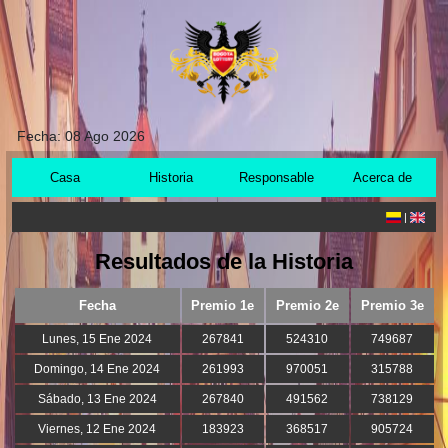
Fecha:
08 Ago 2026
Casa
Historia
Responsable
Acerca de
|
Resultados de la Historia
Fecha
Premio 1e
Premio 2e
Premio 3e
Lunes, 15 Ene 2024
267841
524310
749687
Domingo, 14 Ene 2024
261993
970051
315788
Sábado, 13 Ene 2024
267840
491562
738129
Viernes, 12 Ene 2024
183923
368517
905724